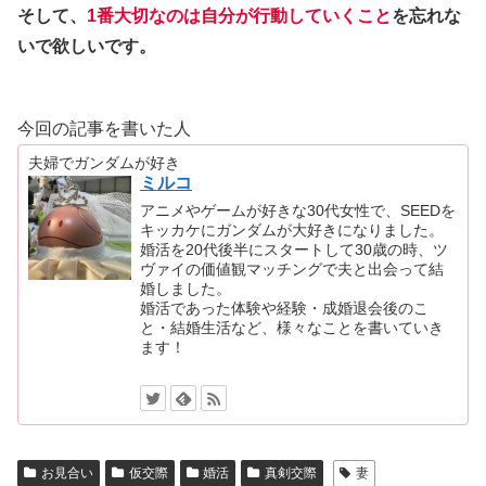
そして、
1番大切なのは自分が行動していくこと
を忘れな
いで欲しいです。
今回の記事を書いた人
夫婦でガンダムが好き
ミルコ
アニメやゲームが好きな30代女性で、SEEDを
キッカケにガンダムが大好きになりました。
婚活を20代後半にスタートして30歳の時、ツ
ヴァイの価値観マッチングで夫と出会って結
婚しました。
婚活であった体験や経験・成婚退会後のこ
と・結婚生活など、様々なことを書いていき
ます！
お見合い
仮交際
婚活
真剣交際
妻