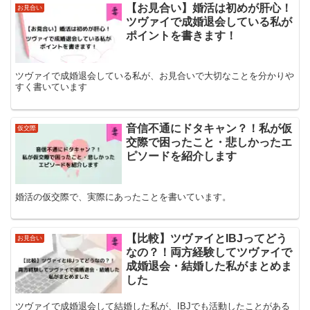
【お見合い】婚活は初めが肝心！
お見合い
ツヴァイで成婚退会している私が
ポイントを書きます！
ツヴァイで成婚退会している私が、お見合いで大切なことを分かりや
すく書いています
音信不通にドタキャン？！私が仮
仮交際
交際で困ったこと・悲しかったエ
ピソードを紹介します
婚活の仮交際で、実際にあったことを書いています。
【比較】ツヴァイとIBJってどう
お見合い
なの？！両方経験してツヴァイで
成婚退会・結婚した私がまとめま
した
ツヴァイで成婚退会して結婚した私が、IBJでも活動したことがある